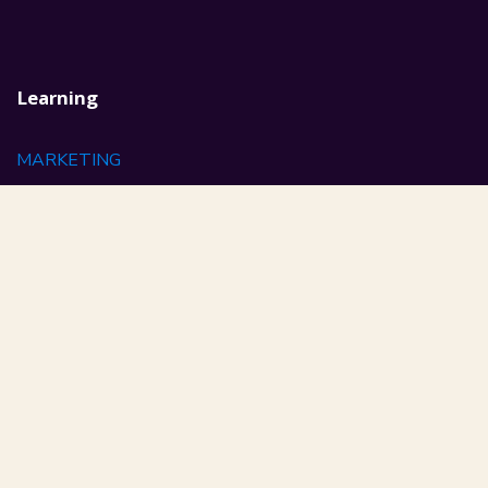
Learning
MARKETING
MANAGEMENET
LEADERSHIP
AI
Contact Us
Lac Malären , lac 1
, tunis , tunisia