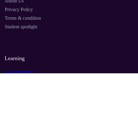
About Us
Privacy Policy
Terms & condition
Student spotlight
Learning
MARKETING
MANAGEMENET
LEADERSHIP
AI
Contact Us