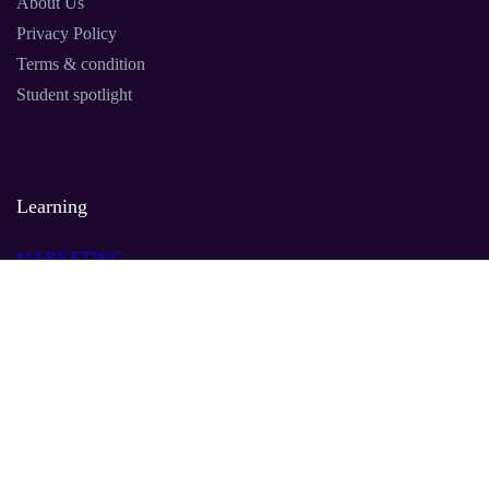
About Us
Privacy Policy
Terms & condition
Student spotlight
Learning
MARKETING
MANAGEMENET
LEADERSHIP
AI
Contact Us